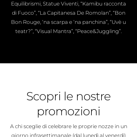
Equilibrismi, Statue Viventi, “Kamibu racconta
di Fuoco”, “La Capitanesa De Romolan”, “Bon
Bon Rouge, ‘na scarpa e ‘na panchina”, “Uvè u
teatr?”, “Visual Mantra”, “Peace&Juggling”.
Scopri le nostre
promozioni
A chi sceglie di celebrare le proprie nozze in un
giorno infrasettimanale (dal lunedì al venerdì)