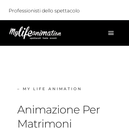
Salta
Professionisti dello spettacolo
al
contenuto
Toggl
Navig
HOME
CHI SIAMO
SPETTACOLI
– MY LIFE ANIMATION
FOTO
Animazione Per
VIDEO
Matrimoni