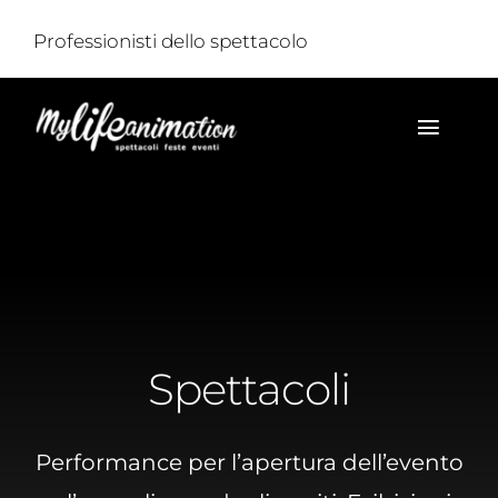
Salta
Professionisti dello spettacolo
al
contenuto
Toggl
Navig
HOME
CHI SIAMO
SPETTACOLI
Spettacoli
FOTO
VIDEO
Performance per l’apertura dell’evento