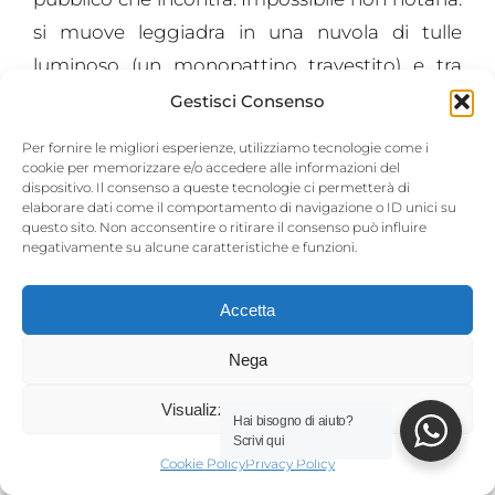
si muove leggiadra in una nuvola di tulle
luminoso (un monopattino travestito) e tra
gag disturbatrici e fraintendimenti comici crea
Gestisci Consenso
empatia e complicità. E di sicuro se la incontri
Per fornire le migliori esperienze, utilizziamo tecnologie come i
te la ricordi!
cookie per memorizzare e/o accedere alle informazioni del
dispositivo. Il consenso a queste tecnologie ci permetterà di
elaborare dati come il comportamento di navigazione o ID unici su
questo sito. Non acconsentire o ritirare il consenso può influire
negativamente su alcune caratteristiche e funzioni.
Accetta
Nega
Visualizza le preferenze
Hai bisogno di aiuto?
Scrivi qui
Cookie Policy
Privacy Policy