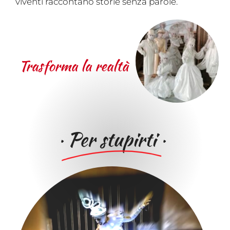
viventi raccontano storie senza parole.
Trasforma la realtà
·
Per stupirti
·