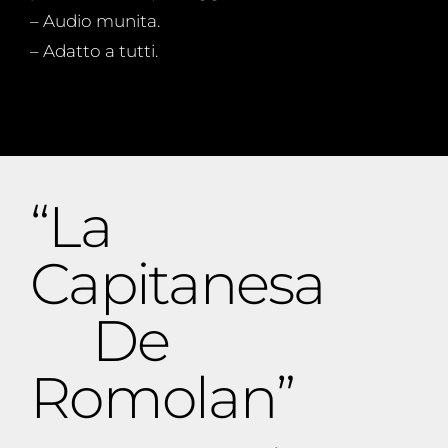
– Audio munita.
– Adatto a tutti.
“La
Capitanesa
De
Romolan”