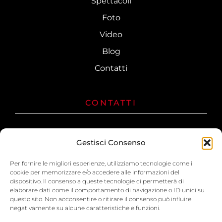
Spettacoli
Foto
Video
Blog
Contatti
CONTATTI
Gestisci Consenso
+39 328 70 18 976
Per fornire le migliori esperienze, utilizziamo tecnologie come i
info@mylifeanimation.com
cookie per memorizzare e/o accedere alle informazioni del
dispositivo. Il consenso a queste tecnologie ci permetterà di
elaborare dati come il comportamento di navigazione o ID unici su
Terracina (LT) 04019
questo sito. Non acconsentire o ritirare il consenso può influire
negativamente su alcune caratteristiche e funzioni.