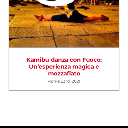
BLOG
CONTATTI
Kamibu danza con Fuoco:
Un’esperienza magica e
mozzafiato
Aprile 23rd, 2021